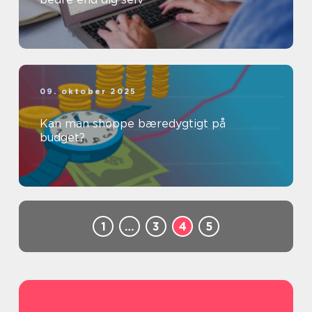
09. oktober 2025
Kan man shoppe bæredygtigt på
budget?
1
…
3
4
5