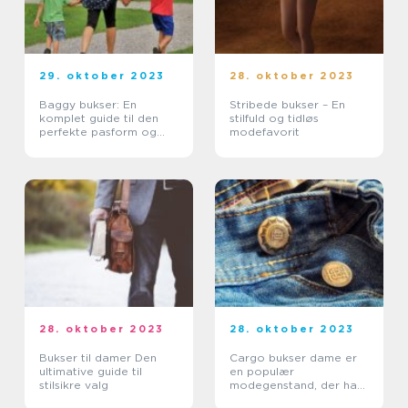
29. oktober 2023
28. oktober 2023
Baggy bukser: En
Stribede bukser – En
komplet guide til den
stilfuld og tidløs
perfekte pasform og
modefavorit
historiske udvikling
28. oktober 2023
28. oktober 2023
Bukser til damer Den
Cargo bukser dame er
ultimative guide til
en populær
stilsikre valg
modegenstand, der har
vundet stor popularitet