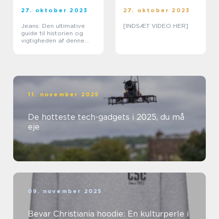
27. oktober 2023
27. oktober 2023
Jeans: Den ultimative
[INDSÆT VIDEO HER]
guide til historien og
vigtigheden af denne
ikoniske
beklædningsgenstand
11. november 2025
De hotteste tech-gadgets i 2025, du må
eje
09. november 2025
Bevar Christiania hoodie: En kulturperle i