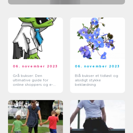
06. november 2023
06. november 2023
Grå bukser: Den
Blå bukser et tidløst og
ultimative guide for
alsidigt stykke
online shoppers og e-
beklædning
handelskunder