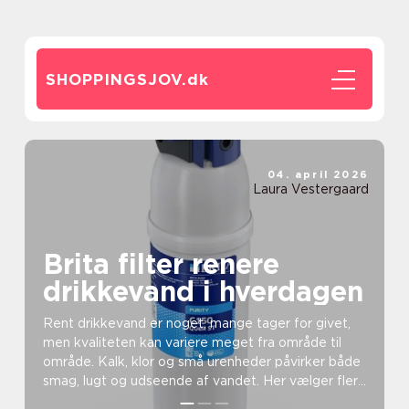
SHOPPINGSJOV.
dk
04. april 2026
Laura Vestergaard
Brita filter renere
drikkevand i hverdagen
Rent drikkevand er noget, mange tager for givet,
men kvaliteten kan variere meget fra område til
område. Kalk, klor og små urenheder påvirker både
smag, lugt og udseende af vandet. Her vælger flere
og...