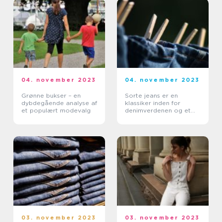
04. november 2023
04. november 2023
Grønne bukser – en
Sorte jeans er en
dybdegående analyse af
klassiker inden for
et populært modevalg
denimverdenen og et
must-have i enhver
garderobe
03. november 2023
03. november 2023