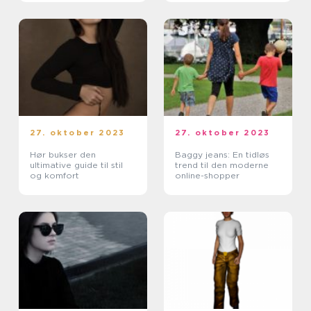
blandt online-shoppere
og e-handelskunder
27. oktober 2023
27. oktober 2023
Hør bukser den
Baggy jeans: En tidløs
ultimative guide til stil
trend til den moderne
og komfort
online-shopper