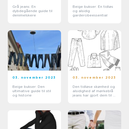
Grå jeans: En
Beige bukser: En tidløs
dybdegående guide til
og alsidig
denimelskere
garderobeessential
03. november 2023
03. november 2023
Beige bukser: Den
Den tidløse skønhed og
ultimative guide til stil
alsidighed af mørkeblå
og historie
jeans har gjort dem til et
must-have item i enhver
garderobe