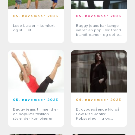
05. november 2023
05. november 2023
Løse bukser – komfort
Baggy jeans har længe
og stil i ét
været en populær trend
blandt damer, og det er
ikke svært at forstå
hvorfor
05. november 2023
04. november 2023
Baggy jeans til mænd er
Et dybdegående kig på
en populær fashion
Low Rise Jeans:
style, der kombinerer
Købsvejledning og
komfort og stil
historisk perspektiv