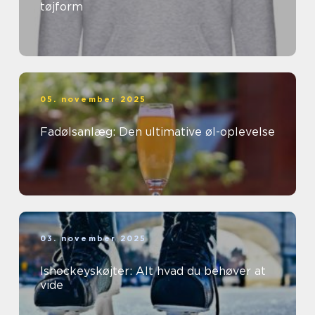
tøjform
05. november 2025
Fadølsanlæg: Den ultimative øl-oplevelse
03. november 2025
Ishockeyskøjter: Alt hvad du behøver at
vide