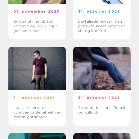
01. november 2023
31. oktober 2023
Bukser til mænd: Stil,
Lavtaljede bukser: Den
komfort og udviklingen
perfekte kombination af
gennem tiden
stil og komfort
31. oktober 2023
31. oktober 2023
Jeans til herre en
Stribede bukser – Tidløst
uundværlig del af enhver
og stilfuldt
mands garderobe