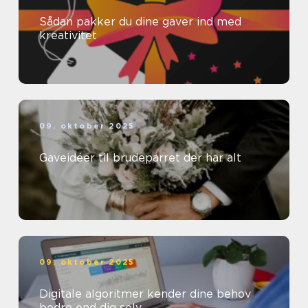
Sådan pakker du dine gaver ind med
kreativitet
09. oktober 2025
Gaveidéer til brudeparret der har alt
09. oktober 2025
Digitale algoritmer kender dine behov
bedre end dig selv