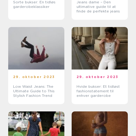
Sorte bukser: En tidløs
Jeans dame – Den
garderobeklassiker
ultimative guide til at
finde de perfekte jeans
29. oktober 2023
29. oktober 2023
Low Waist Jeans: The
Hvide bukser: Et tidløst
Ultimate Guide to This
fashionstatement til
Stylish Fashion Trend
enhver garderobe