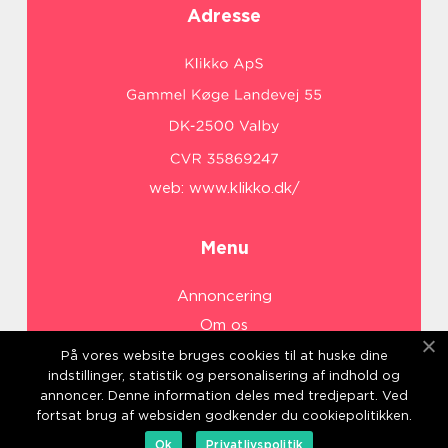
Adresse
web:
www.klikko.dk/
Menu
Annoncering
Om os
Cookies
På vores website bruges cookies til at huske dine
indstillinger, statistik og personalisering af indhold og
Kontakt os
annoncer. Denne information deles med tredjepart. Ved
Sitemap
fortsat brug af websiden godkender du cookiepolitikken.
Ok
Privatlivspolitik