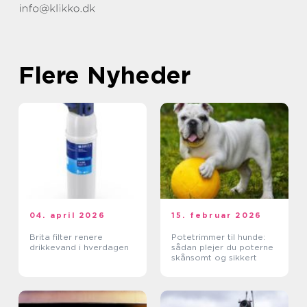
Flere Nyheder
04. april 2026
15. februar 2026
Brita filter renere
Potetrimmer til hunde:
drikkevand i hverdagen
sådan plejer du poterne
skånsomt og sikkert