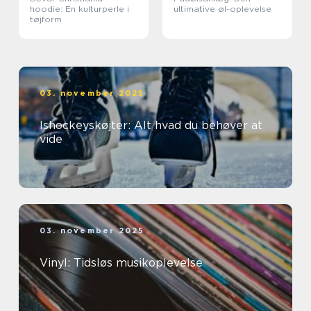
hoodie: En kulturperle i
ultimative øl-oplevelse
tøjform
03. november 2025
Ishockeyskøjter: Alt hvad du behøver at
vide
03. november 2025
Vinyl: Tidsløs musikoplevelse