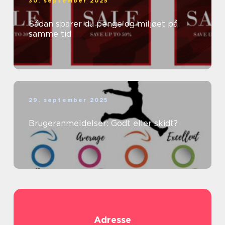
30. september 2025
Sådan sparer du penge og miljøet på
samme tid
29. september 2025
Brugeranmeldelser: Godt eller skidt?
Adresse