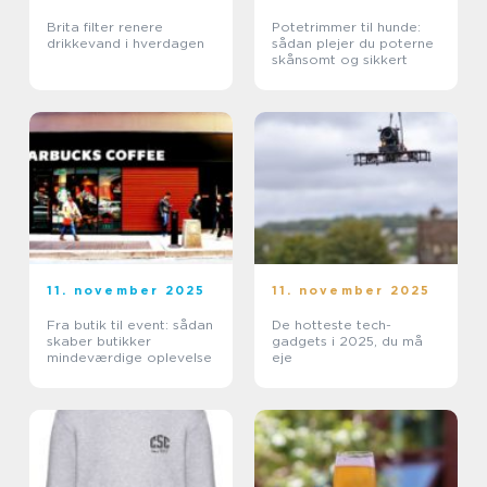
Brita filter renere
Potetrimmer til hunde:
drikkevand i hverdagen
sådan plejer du poterne
skånsomt og sikkert
11. november 2025
11. november 2025
Fra butik til event: sådan
De hotteste tech-
skaber butikker
gadgets i 2025, du må
mindeværdige oplevelse
eje