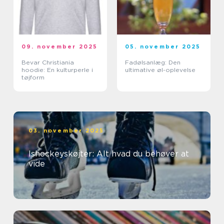
09. november 2025
05. november 2025
Bevar Christiania
Fadølsanlæg: Den
hoodie: En kulturperle i
ultimative øl-oplevelse
tøjform
03. november 2025
Ishockeyskøjter: Alt hvad du behøver at
vide