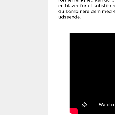
formel lejlighed kan du p
en blazer for et sofistike
du kombinere dem med en 
udseende.