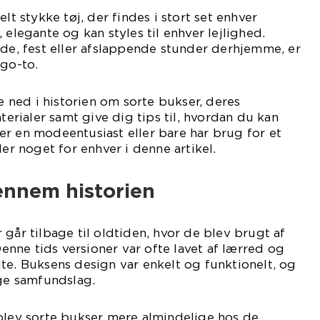
elt stykke tøj, der findes i stort set enhver
 elegante og kan styles til enhver lejlighed.
jde, fest eller afslappende stunder derhjemme, er
 go-to.
ke ned i historien om sorte bukser, deres
aterialer samt give dig tips til, hvordan du kan
r en modeentusiast eller bare har brug for et
der noget for enhver i denne artikel.
ennem historien
 går tilbage til oldtiden, hvor de blev brugt af
nne tids versioner var ofte lavet af lærred og
te. Buksens design var enkelt og funktionelt, og
ige samfundslag.
blev sorte bukser mere almindelige hos de