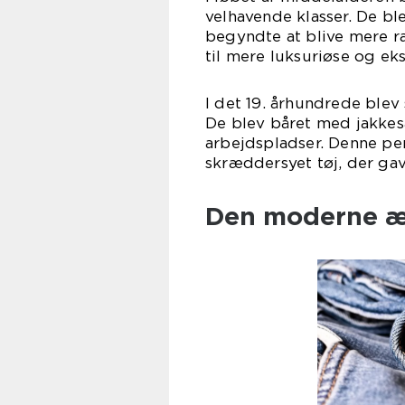
velhavende klasser. De bl
begyndte at blive mere ra
til mere luksuriøse og eks
I det 19. århundrede ble
De blev båret med jakkes
arbejdspladser. Denne pe
skræddersyet tøj, der gav
Den moderne ær