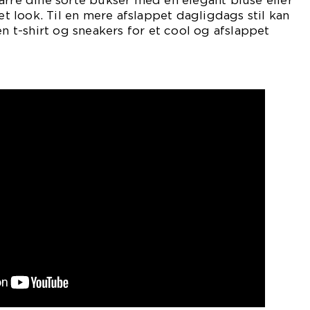
arre dine sorte bukser med en elegant bluse eller
ret look. Til en mere afslappet dagligdags stil kan
t-shirt og sneakers for et cool og afslappet