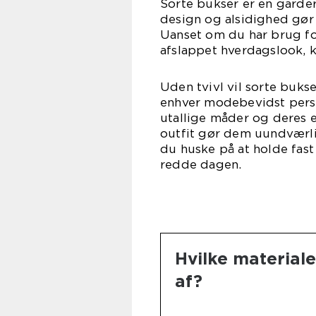
Sorte bukser er en garder
design og alsidighed gør d
Uanset om du har brug for
afslappet hverdagslook, k
Uden tvivl vil sorte buks
enhver modebevidst person
utallige måder og deres evn
outfit gør dem uundværlig
du huske på at holde fast 
redde dagen.
Hvilke materiale
af?