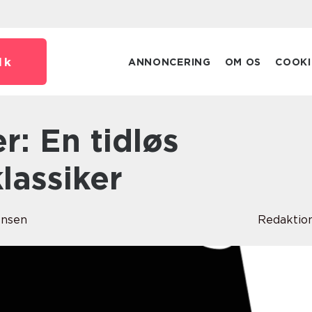
dk
ANNONCERING
OM OS
COOKI
lassiker
ensen
Redaktio