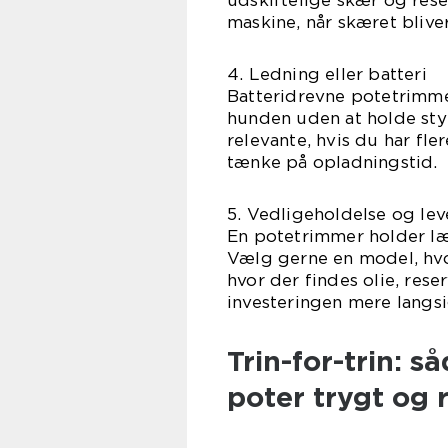
udskiftelige skær og rese
maskine, når skæret bliver
4. Ledning eller batteri
Batteridrevne potetrimme
hunden uden at holde sty
relevante, hvis du har fl
tænke på opladningstid.
5. Vedligeholdelse og lev
En potetrimmer holder læn
Vælg gerne en model, hvo
hvor der findes olie, res
investeringen mere langsi
Trin-for-trin: 
poter trygt og r