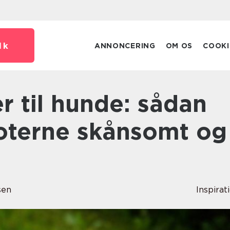
dk
ANNONCERING
OM OS
COOKI
poterne skånsomt og
sen
Inspirat