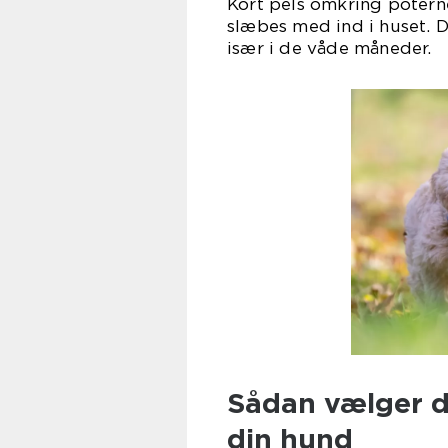
Kort pels omkring potern
slæbes med ind i huset. 
især i de våde måneder.
Sådan vælger du
din hund