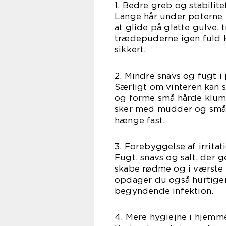
1. Bedre greb og stabilite
Lange hår under poterne f
at glide på glatte gulve, t
trædepuderne igen fuld 
sikkert.
2. Mindre snavs og fugt i
Særligt om vinteren kan s
og forme små hårde klum
sker med mudder og småst
hænge fast.
3. Forebyggelse af irrita
Fugt, snavs og salt, der g
skabe rødme og i værste 
opdager du også hurtiger
begyndende infektion.
4. Mere hygiejne i hjemm