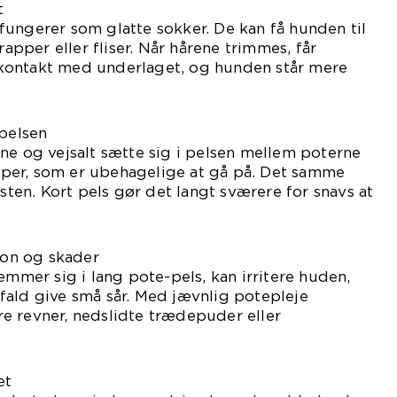
t
ungerer som glatte sokker. De kan få hunden til
rapper eller fliser. Når hårene trimmes, får
kontakt med underlaget, og hunden står mere
 pelsen
ne og vejsalt sætte sig i pelsen mellem poterne
per, som er ubehagelige at gå på. Det samme
en. Kort pels gør det langt sværere for snavs at
tion og skader
emmer sig i lang pote-pels, kan irritere huden,
fald give små sår. Med jævnlig potepleje
e revner, nedslidte trædepuder eller
et