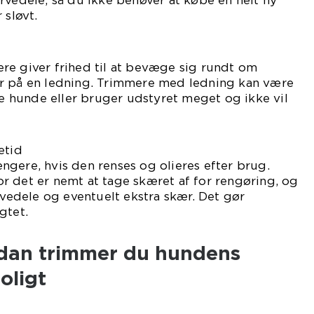
rvedele, så du ikke behøver at købe en helt ny
 sløvt.
re giver frihed til at bevæge sig rundt om
r på en ledning. Trimmere med ledning kan være
ere hunde eller bruger udstyret meget og ikke vil
etid
gere, hvis den renses og olieres efter brug.
r det er nemt at tage skæret af for rengøring, og
ervedele og eventuelt ekstra skær. Det gør
gtet.
sådan trimmer du hundens
oligt