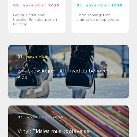
09. november 2025
05. november 2025
Bevar Christiania
Fadølsanlæg: Den
hoodie: En kulturperle i
ultimative øl-oplevelse
tøjform
03. november 2025
Ishockeyskøjter: Alt hvad du behøver at
vide
03. november 2025
Vinyl: Tidsløs musikoplevelse