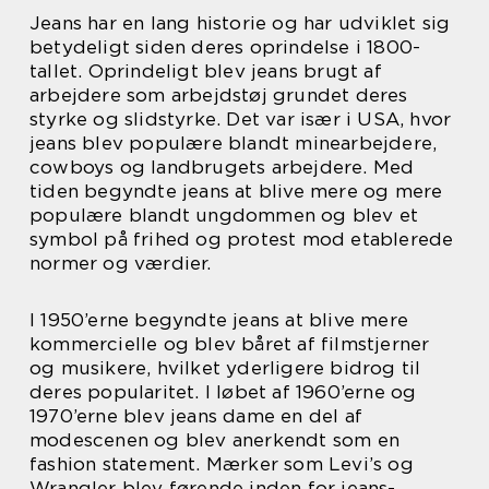
Jeans har en lang historie og har udviklet sig
betydeligt siden deres oprindelse i 1800-
tallet. Oprindeligt blev jeans brugt af
arbejdere som arbejdstøj grundet deres
styrke og slidstyrke. Det var især i USA, hvor
jeans blev populære blandt minearbejdere,
cowboys og landbrugets arbejdere. Med
tiden begyndte jeans at blive mere og mere
populære blandt ungdommen og blev et
symbol på frihed og protest mod etablerede
normer og værdier.
I 1950’erne begyndte jeans at blive mere
kommercielle og blev båret af filmstjerner
og musikere, hvilket yderligere bidrog til
deres popularitet. I løbet af 1960’erne og
1970’erne blev jeans dame en del af
modescenen og blev anerkendt som en
fashion statement. Mærker som Levi’s og
Wrangler blev førende inden for jeans-