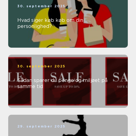
30. september 2025
Hvad siger køb køb om din
personlighed?
30. september 2025
Sådan sparer du penge og miljøet på
samme tid
29. september 2025