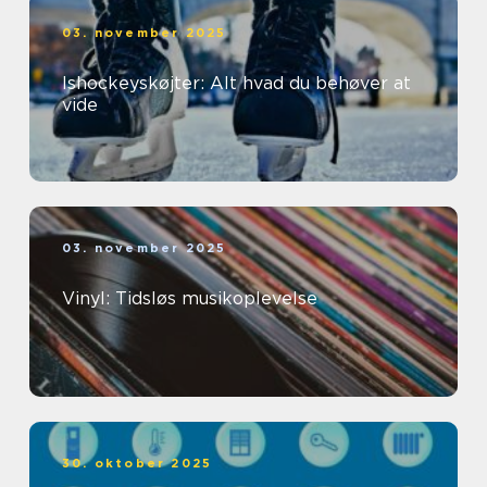
03. november 2025
Ishockeyskøjter: Alt hvad du behøver at
vide
03. november 2025
Vinyl: Tidsløs musikoplevelse
30. oktober 2025