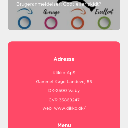
Brugeranmeldelser: Godt eller skidt?
Adresse
web:
www.klikko.dk/
Menu