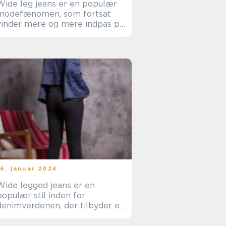
Wide leg jeans er en populær
modefænomen, som fortsat
vinder mere og mere indpas på
e-handelsmarkedet
16. januar 2024
Wide legged jeans er en
populær stil inden for
denimverdenen, der tilbyder et
afslappet og moderne look