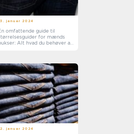
13. januar 2024
En omfattende guide til
størrelsesguider for mænds
bukser: Alt hvad du behøver at
vide
12. januar 2024