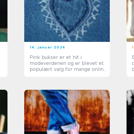
14. januar 2024
Pink bukser er et hit i
modeverdenen og er blevet et
populært valg for mange online
shoppere og e-handelskunder