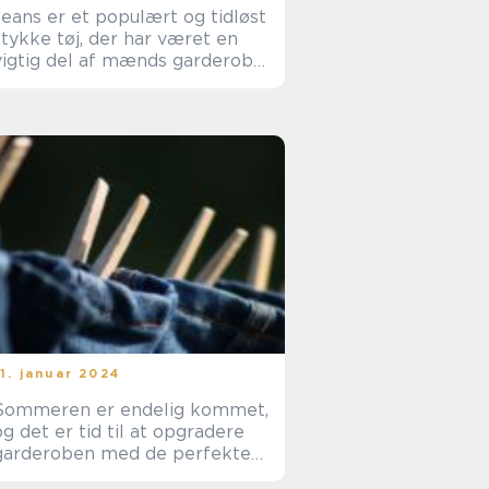
Jeans er et populært og tidløst
stykke tøj, der har været en
vigtig del af mænds garderober
 årtier
11. januar 2024
Sommeren er endelig kommet,
og det er tid til at opgradere
garderoben med de perfekte
sommerbukser