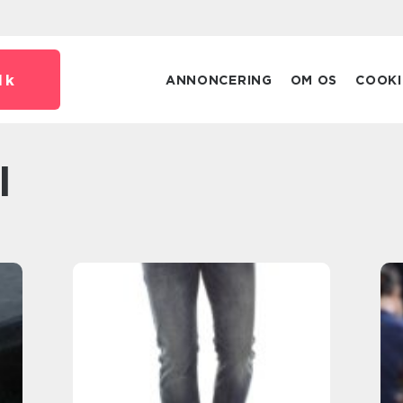
dk
ANNONCERING
OM OS
COOKI
l