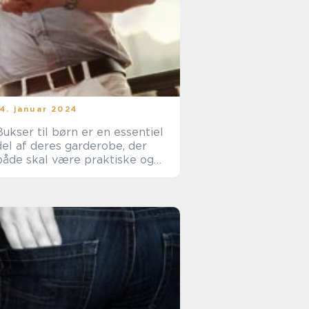
14. januar 2024
Bukser til børn er en essentiel
del af deres garderobe, der
både skal være praktiske og
komfortable for de små