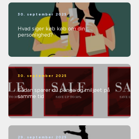
30. september 2025
Hvad siger køb køb om din
personlighed?
30. september 2025
Sådan sparer du penge og miljøet på
samme tid
29. september 2025