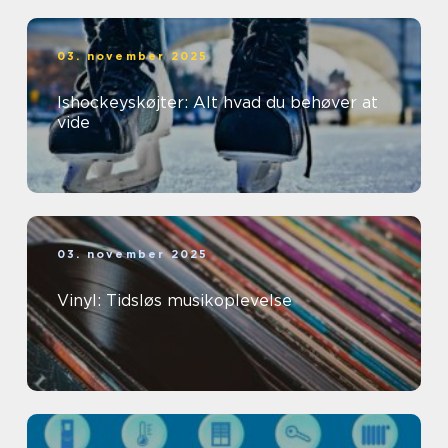
03. november 2025
Ishockeyskøjter: Alt hvad du behøver at
vide
03. november 2025
Vinyl: Tidsløs musikoplevelse