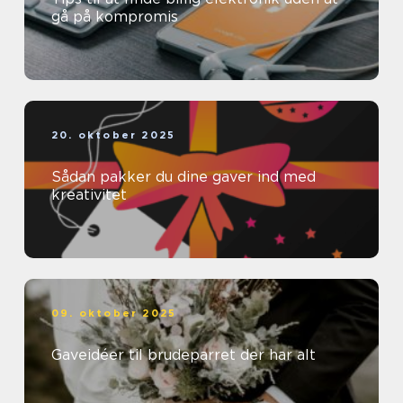
gå på kompromis
20. oktober 2025
Sådan pakker du dine gaver ind med
kreativitet
09. oktober 2025
Gaveidéer til brudeparret der har alt