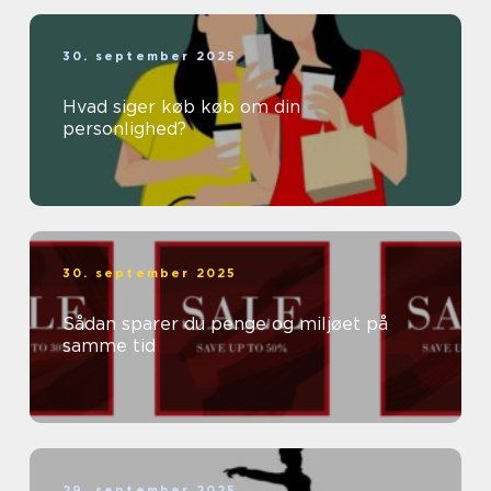
30. september 2025
Hvad siger køb køb om din
personlighed?
30. september 2025
Sådan sparer du penge og miljøet på
samme tid
29. september 2025