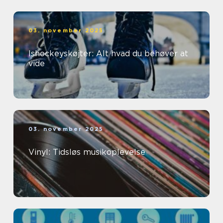
03. november 2025
Ishockeyskøjter: Alt hvad du behøver at
vide
03. november 2025
Vinyl: Tidsløs musikoplevelse