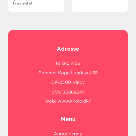
kreativitet
Adresse
web:
www.klikko.dk/
Menu
Annoncering