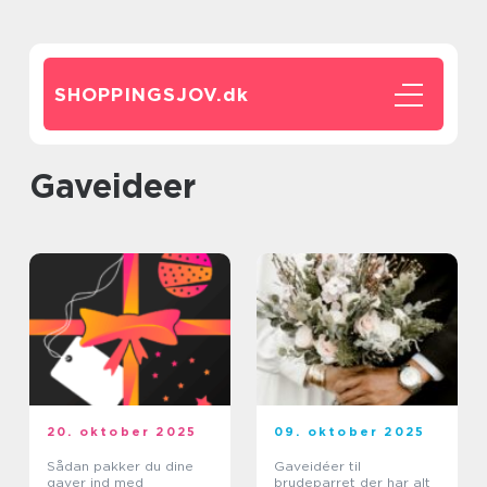
SHOPPINGSJOV.
dk
Gaveideer
20. oktober 2025
09. oktober 2025
Sådan pakker du dine
Gaveidéer til
gaver ind med
brudeparret der har alt